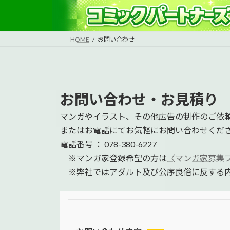
コ
ナ
ン
ビ
テ
ゲ
HOME
お問い合わせ
ン
ー
ツ
シ
へ
ョ
ス
ン
キ
に
お問い合わせ・お見積り
ッ
移
マンガやイラスト、その他広告の制作のご依
プ
動
またはお電話にてお気軽にお問い合わせくだ
電話番号 ： 078-380-6227
※マンガ家登録希望の方は
〈マンガ家募集
※弊社ではアダルト及び公序良俗に反する内