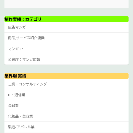
制作実績：カテゴリ
広告マンガ
商品,サービス紹介漫画
マンガLP
公官庁：マンガ広報
業界別 実績
士業・コンサルティング
IT・通信業
金融業
化粧品・美容業
製造/アパレル業