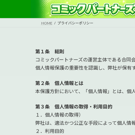
コ
ナ
ン
ビ
テ
ゲ
HOME
プライバシーポリシー
ン
ー
ツ
シ
へ
ョ
ス
ン
第１条 総則
キ
に
コミックパートナーズの運営主体である合同
ッ
移
個人情報保護の重要性を認識し、弊社が保有
プ
動
第２条 個人情報とは
本保護方針において、「個人情報」とは、個人
第３条 個人情報の取得・利用目的
１．個人情報の取得）
弊社は、適法かつ公正な手段によって個人情
２．利用目的